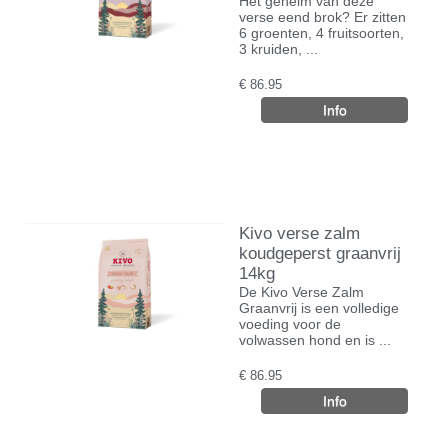
Het geheim van deze
verse eend brok? Er zitten
6 groenten, 4 fruitsoorten,
3 kruiden, ...
€
86.95
Kivo verse zalm
koudgeperst graanvrij
14kg
De Kivo Verse Zalm
Graanvrij is een volledige
voeding voor de
volwassen hond en is ...
€
86.95