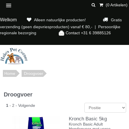
(0 Artikelen)
Welkom
Alleen natuurlijke producten!
Gratis
verzending (geen diepvriesproducten) vanaf € 80,- | Persoonlijke
regionale bezorging
Contact +31 6 39885126
Home
Droogvoer
Droogvoer
1
-
2
-
Volgende
Kronch Basic 5kg
Kronch Basic Adult
Hondenvoer met verse