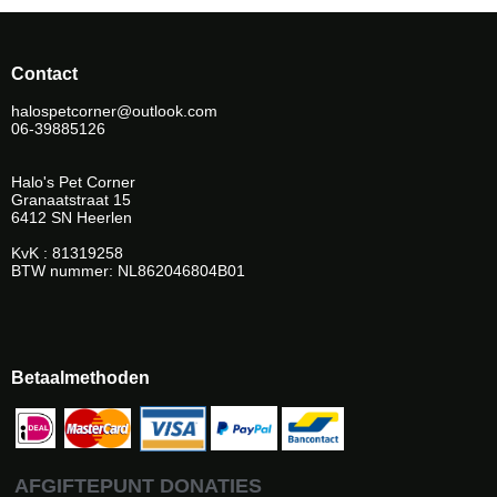
Contact
halospetcorner@outlook.com
06-39885126
Halo's Pet Corner
Granaatstraat 15
6412 SN Heerlen
KvK : 81319258
BTW nummer: NL862046804B01
Betaalmethoden
AFGIFTEPUNT DONATIES