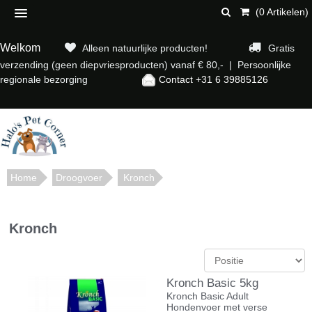
(0 Artikelen)
Welkom
Alleen natuurlijke producten!
Gratis
verzending (geen diepvriesproducten) vanaf € 80,- | Persoonlijke
regionale bezorging
Contact +31 6 39885126
Home
Droogvoer
Kronch
Kronch
Kronch Basic 5kg
Kronch Basic Adult
Hondenvoer met verse