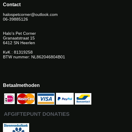
Contact
halospetcorner@outlook.com
06-39885126
Halo's Pet Corner
Granaatstraat 15
6412 SN Heerlen
KvK : 81319258
BTW nummer: NL862046804B01
Betaalmethoden
AFGIFTEPUNT DONATIES