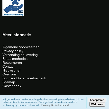
Meer informatie
Algemene Voorwaarden
Privacy policy
Verzending en levering
Betaalmethodes
Retourneren
Contact
Nieuwsbrief
Over ons
Sponsor Dierenvoedselbank
Sitemap
Gastenboek
Wij gebruiken cookies om de gebruikerservaring te verbeteren of om
Accepteren
advertenties te kunnen tonen. Door gebruik te maken van deze
Weigeren
Powered by
Jeeigenweb
website ga je hiermee akkoord.
Privacy & Cookiebeleid