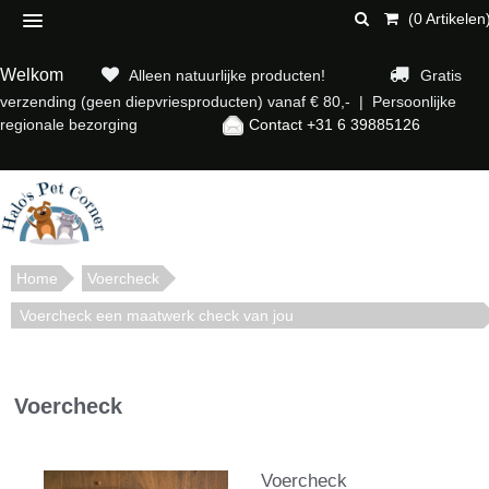
(0 Artikelen
Welkom
Alleen natuurlijke producten!
Gratis
verzending (geen diepvriesproducten) vanaf € 80,- | Persoonlijke
regionale bezorging
Contact +31 6 39885126
Home
Voercheck
Voercheck een maatwerk check van jou
voerplan5da2575c6c5087e77b8ac29ac23eab3f
Voercheck
Voercheck