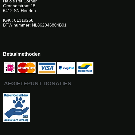
Halo's Pet Corner
Granaatstraat 15
6412 SN Heerlen
KvK : 81319258
BTW nummer: NL862046804B01
Betaalmethoden
AFGIFTEPUNT DONATIES