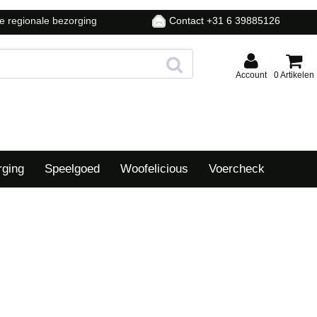
ke regionale bezorging
Contact +31 6 39885126
Account
0 Artikelen
rging
Speelgoed
Woofelicious
Voercheck