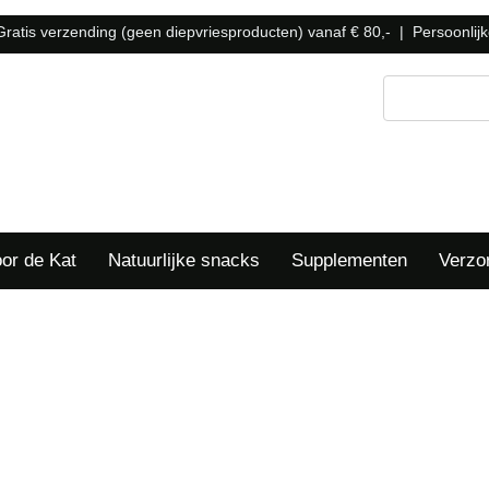
Gratis verzending (geen diepvriesproducten) vanaf € 80,- | Persoonlij
or de Kat
Natuurlijke snacks
Supplementen
Verzo