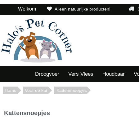
Welkom
Alleen natuurlijke producten!
Droogvoer
Vers Vlees
Houdbaar
Vo
Home
Voor de kat
Kattensnoepjes
Kattensnoepjes