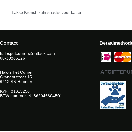
Lakse Kronch zalmsnacks voor katten
Contact
Betaalmethod
halospetcorner@outlook.com
06-39885126
AFGIFTEPU
Halo's Pet Corner
Granaatstraat 15
6412 SN Heerlen
KvK : 81319258
BTW nummer: NL862046804B01