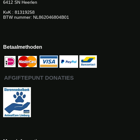
6412 SN Heerlen
KvK : 81319258
BTW nummer: NL862046804B01
Betaalmethoden
AFGIFTEPUNT DONATIES