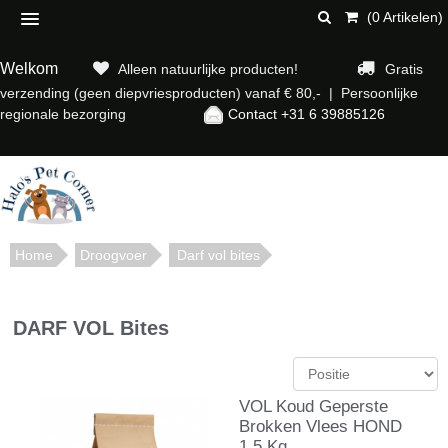
(0 Artikelen)
Welkom
Alleen natuurlijke producten!
Gratis
verzending (geen diepvriesproducten) vanaf € 80,- | Persoonlijke
regionale bezorging
Contact +31 6 39885126
Home
Droogvoer
Darf vol bites
DARF VOL Bites
VOL Koud Geperste
Brokken Vlees HOND
1.5 Kg