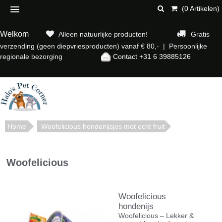
(0 Artikelen)
Welkom
Alleen natuurlijke producten!
Gratis
verzending (geen diepvriesproducten) vanaf € 80,- | Persoonlijke
regionale bezorging
Contact +31 6 39885126
Home
Woofelicious hondenijsjes met echt fruit
Woofelicious
Woofelicious
hondenijs
Woofelicious – Lekker &