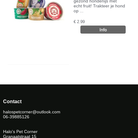
gezond hondenijs met
echt fruit! Trakteer je hond
op ...
€
2.99
Contact
halospetcorner@outlook.com
06-39885126
Halo's Pet Corner
Granaatstraat 15