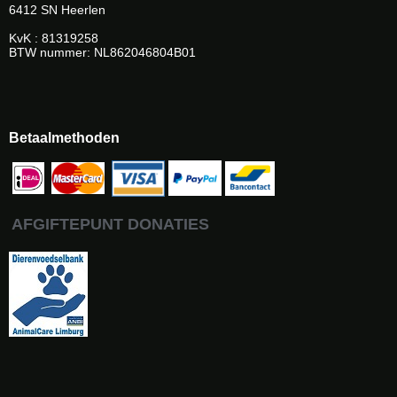
6412 SN Heerlen
KvK : 81319258
BTW nummer: NL862046804B01
Betaalmethoden
AFGIFTEPUNT DONATIES