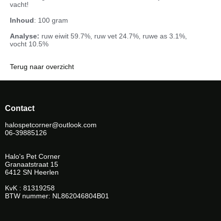
vacht!
Inhoud
: 100 gram
Analyse:
ruw eiwit 59.7%, ruw vet 24.7%, ruwe as 3.1%,
vocht 10.5%
Terug naar overzicht
Contact
halospetcorner@outlook.com
06-39885126
Halo's Pet Corner
Granaatstraat 15
6412 SN Heerlen
KvK : 81319258
BTW nummer: NL862046804B01