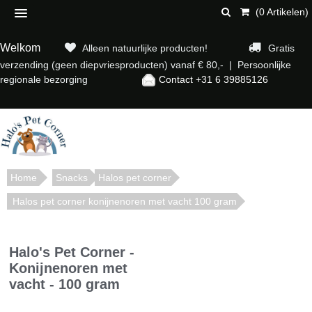
(0 Artikelen)
Welkom
Alleen natuurlijke producten!
Gratis
verzending (geen diepvriesproducten) vanaf € 80,- | Persoonlijke
regionale bezorging
Contact +31 6 39885126
Home
Snacks
Halos pet corner
Halos pet corner konijnenoren met vacht 100 gram
Halo's Pet Corner -
Konijnenoren met
vacht - 100 gram