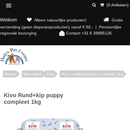
(0 Artikelen)
Welkom
Alleen natuurlijke producten!
Gratis
verzending (geen diepvriesproducten) vanaf € 80,- | Persoonlijke
regionale bezorging
Contact +31 6 39885126
Home
Vers vlees
Kivo
Kivo rundkip puppy compleet 1kg
Kivo Rund+kip puppy
compleet 1kg