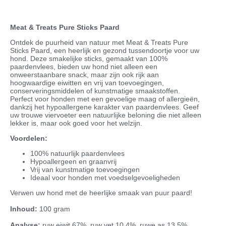
Meat & Treats Pure Sticks Paard
Ontdek de puurheid van natuur met Meat & Treats Pure
Sticks Paard, een heerlijk en gezond tussendoortje voor uw
hond. Deze smakelijke sticks, gemaakt van 100%
paardenvlees, bieden uw hond niet alleen een
onweerstaanbare snack, maar zijn ook rijk aan
hoogwaardige eiwitten en vrij van toevoegingen,
conserveringsmiddelen of kunstmatige smaakstoffen.
Perfect voor honden met een gevoelige maag of allergieën,
dankzij het hypoallergene karakter van paardenvlees. Geef
uw trouwe viervoeter een natuurlijke beloning die niet alleen
lekker is, maar ook goed voor het welzijn.
Voordelen:
100% natuurlijk paardenvlees
Hypoallergeen en graanvrij
Vrij van kunstmatige toevoegingen
Ideaal voor honden met voedselgevoeligheden
Verwen uw hond met de heerlijke smaak van puur paard!
Inhoud:
100 gram
Analyse:
ruw eiwit 67%, ruw vet 10.4%, ruwe as 13.5%,