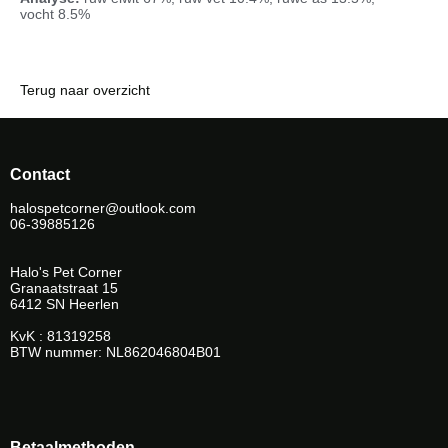
vocht 8.5%
Terug naar overzicht
Contact
halospetcorner@outlook.com
06-39885126
Halo's Pet Corner
Granaatstraat 15
6412 SN Heerlen
KvK : 81319258
BTW nummer: NL862046804B01
Betaalmethoden