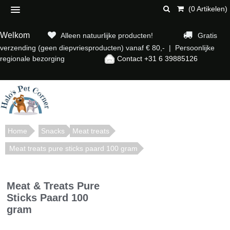
(0 Artikelen)
Welkom
Alleen natuurlijke producten!
Gratis
verzending (geen diepvriesproducten) vanaf € 80,- | Persoonlijke
regionale bezorging
Contact +31 6 39885126
Home
Snacks
Meat treats
Meat treats pure sticks paard 100 gram
Meat & Treats Pure
Sticks Paard 100
gram